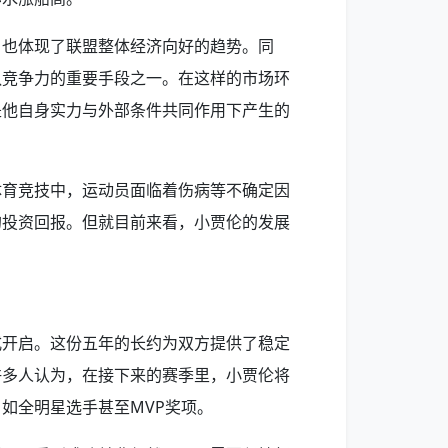
，也体现了联盟整体经济向好的趋势。同
队竞争力的重要手段之一。在这样的市场环
是他自身实力与外部条件共同作用下产生的
体育竞技中，运动员面临着伤病等不确定因
的投资回报。但就目前来看，小贾伦的发展
式开启。这份五年的长约为双方提供了稳定
许多人认为，在接下来的赛季里，小贾伦将
如全明星选手甚至MVP奖项。