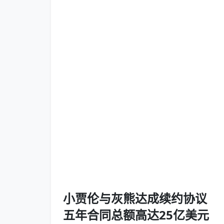
小贾伦与灰熊达成续约协议
五年合同总额高达25亿美元