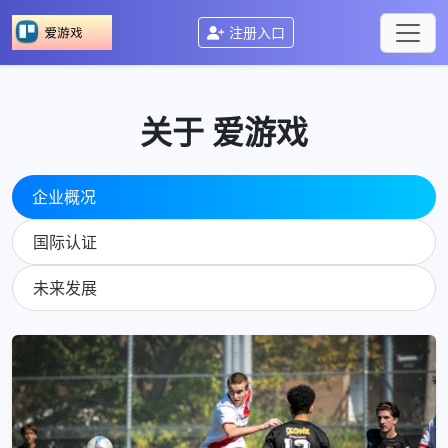
注册入口
关于 爱游戏
企业概况
国际认证
未来发展