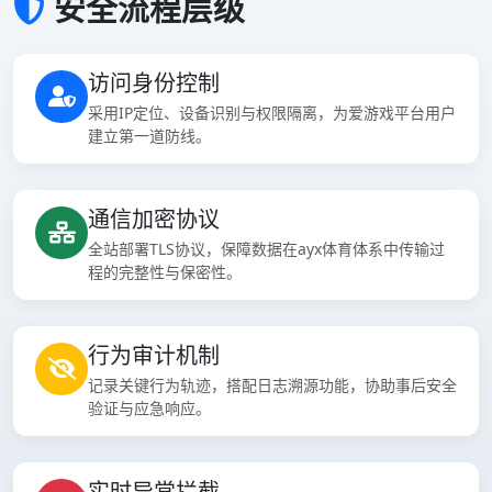
安全流程层级
访问身份控制
采用IP定位、设备识别与权限隔离，为爱游戏平台用户
建立第一道防线。
通信加密协议
全站部署TLS协议，保障数据在ayx体育体系中传输过
程的完整性与保密性。
行为审计机制
记录关键行为轨迹，搭配日志溯源功能，协助事后安全
验证与应急响应。
实时异常拦截