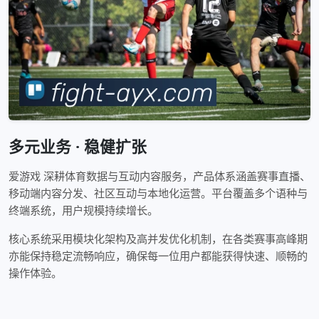
多元业务 · 稳健扩张
爱游戏 深耕体育数据与互动内容服务，产品体系涵盖赛事直播、
移动端内容分发、社区互动与本地化运营。平台覆盖多个语种与
终端系统，用户规模持续增长。
核心系统采用模块化架构及高并发优化机制，在各类赛事高峰期
亦能保持稳定流畅响应，确保每一位用户都能获得快速、顺畅的
操作体验。